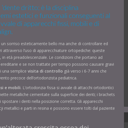
‘dente dritto; è la disciplina
lemi estetici e funzionali conseguenti al
vale di apparecchi fissi, mobili e di
lign.
 un sorriso esteticamente bello ma anche di controllare ed
i attraverso l’uso di apparecchiature ortopediche: queste
 in età preadolescenziale. Le condizioni che portano ad
o ereditarie e se non trattate per tempo possono causare gravi
 di una semplice
visita di controllo
già verso i 6-7 anni che
vento precoce dell’ortodonzista pediatrica.
ssi e mobili
. L’ortodonzia fissa si avvale di attacchi ortodontici
ette metalliche cementate sulla superficie dei denti; i brachets
spostare i denti nella posizione corretta. Gli apparecchi
cji metallici e parti in resina e possono essere tolti dal paziente
n’alterata crescita ossea dei