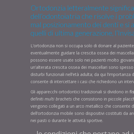
Ortodonzia
letteralmente significa 
dell’odontoiatria che risolve i prob
mal posizionamento dei denti e si av
quelli di ultima generazione, l’Invisa
L’ortodonzia non si occupa solo di donare al paziente
eventualmente guidare la crescita ossea dei mascellar
possono essere usate solo nei pazienti molto giovani,
un’alterata crescita ossea dei mascellari sono spess
disturbi funzionali nell’età adulta; da qui l’importanza
consente di intercettare i casi che richiedono un inter
Gli apparecchi ortodontici tradizionali si dividono in
fi
definiti
multi brachets
che consistono in piccole placch
vengono collegati a un arco metallico che consente di 
dell’ortodonzia mobile sono dispositivi costituiti da ar
nei pasti o durante le attività sportive.
le condizioni che portano ad u