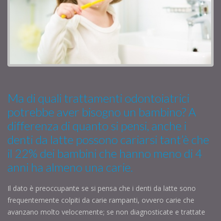
Ma di quali trattamenti odontoiatrici
potrebbe aver bisogno un bambino? A
differenza di quanto si pensi, anche i
denti da latte possono cariarsi tant’è che
il 22% dei bambini che hanno meno di 4
anni ha almeno una carie.
Il dato è preoccupante se si pensa che i denti da latte sono
frequentemente colpiti da carie rampanti, ovvero carie che
avanzano molto velocemente; se non diagnosticate e trattate