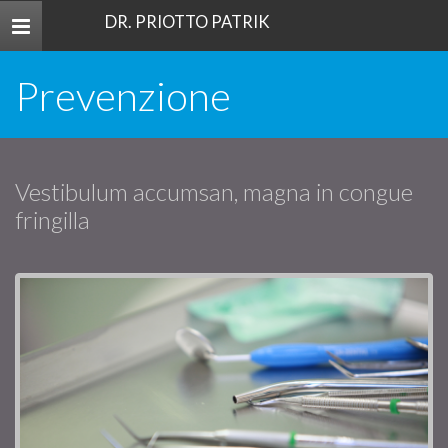
DR. PRIOTTO PATRIK
Toggle
navigation
Prevenzione
Vestibulum accumsan, magna in congue
fringilla