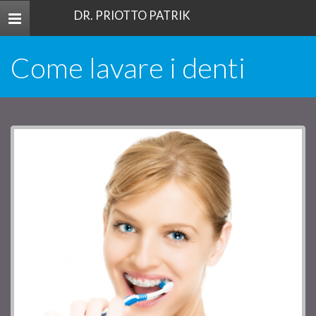
DR. PRIOTTO PATRIK
Toggle
navigation
Come lavare i denti